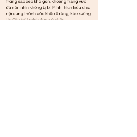
trang sắp xếp khá gọn, khoảng trắng vừa 
đủ nên nhìn không bị bí. Mình thích kiểu chia 
nội dung thành các khối rõ ràng, kéo xuống 
tới đâu biết mình đang ở phần…
Show More
Like
Reply
Guest
3 days ago
kèo nhà cái trực tiếp
 mình thấy bạn bè 
nhắc hoài nên bấm vào coi thử cho biết, 
kiểu tò mò giao diện ra sao thôi. Mình 
không phải dân soi kèo chuyên nghiệp, nên 
cái mình để ý là trang có dễ nhìn và dễ tìm 
thông tin không. Vào cái là thấy họ tập 
trung vào bảng tỷ lệ kèo bóng đá cập nhật 
theo ngày, nhìn theo dạng lịch nên lướt 
một vòng là biết hôm nay…
Show More