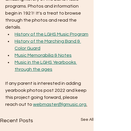
programs. Photos and information 
begin in 1921!  It's a treat to browse 
through the photos and read the 
details.
History of the LGHS Music Program
History of the Marching Band & 
Color Guard
Music Memorabilia & Notes
Music in the LGHS Yearbooks 
through the ages
If any parent is interested in adding 
yearbook photos post 2022 and keep 
this project going forward, please 
reach out to 
webmaster@lgmusic.org
.
See All
Recent Posts