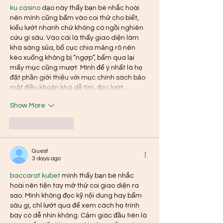
ku casino
 dạo này thấy bạn bè nhắc hoài 
nên mình cũng bấm vào coi thử cho biết, 
kiểu lướt nhanh chứ không có ngồi nghiên 
cứu gì sâu. Vào cái là thấy giao diện làm 
khá sáng sủa, bố cục chia mảng rõ nên 
kéo xuống không bị “ngợp”, bấm qua lại 
mấy mục cũng mượt. Mình để ý nhất là họ 
đặt phần giới thiệu với mục chính sách bảo 
mật điều khoản khá dễ tìm, đọc lướt…
Show More
Like
Reply
Guest
3 days ago
baccarat kubet
 mình thấy bạn bè nhắc 
hoài nên tiện tay mở thử coi giao diện ra 
sao. Mình không đọc kỹ nội dung hay bấm 
sâu gì, chỉ lướt qua để xem cách họ trình 
bày có dễ nhìn không. Cảm giác đầu tiên là 