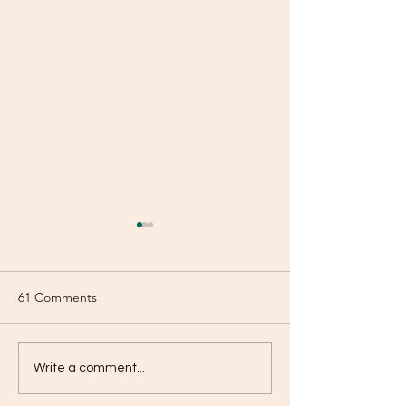
61 Comments
Volunteer Opport
LGHS Treble Choir
Write a comment...
selected for WACDA