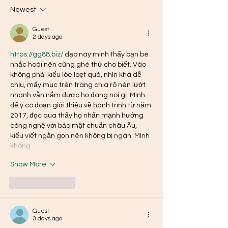
Newest
Guest
2 days ago
https://gg88.biz/
 dạo này mình thấy bạn bè 
nhắc hoài nên cũng ghé thử cho biết. Vào 
không phải kiểu lòe loẹt quá, nhìn khá dễ 
chịu, mấy mục trên trang chia rõ nên lướt 
nhanh vẫn nắm được họ đang nói gì. Mình 
để ý có đoạn giới thiệu về hành trình từ năm 
2017, đọc qua thấy họ nhấn mạnh hướng 
công nghệ với bảo mật chuẩn châu Âu, 
kiểu viết ngắn gọn nên không bị ngán. Mình 
không…
Show More
Like
Reply
Guest
3 days ago